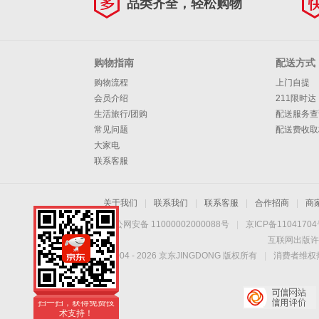
品类齐全，轻松购物
购物指南
配送方式
购物流程
上门自提
会员介绍
211限时达
生活旅行/团购
配送服务查
常见问题
配送费收取
大家电
联系客服
关于我们
|
联系我们
|
联系客服
|
合作招商
|
商
京公网安备 11000002000088号
|
京ICP备1104170
互联网出版许
Copyright © 2004 -
2026
京东JINGDONG 版权所有
|
消费者维权热
手机扫一扫，加入丽
台会员！
扫一扫，获得免费技
术支持！
手机扫一扫，加入丽
台会员！