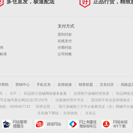
多仓直发，极速配送
正品行货，精致
支付方式
货到付款
在线支付
询
分期付款
标准
公司转账
家帮助
|
营销中心
|
手机京东
|
友情链接
|
销售联盟
|
京东社区
|
风险监
4号
|
ICP
|
药品医疗器械网络服务备案
|
自营医疗器械经营资质
|
药品网络
可证编号新出网证(京)字150号
|
出版物经营许可证
|
违法和不良信息举报电话：40
线：4006067733
经营证照
|
医疗器械第三方平台备案凭证（京）网械平台备字（
京东旗下网站：
京东钱包
|
京东云