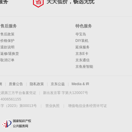
服务
天天低价，畅选无忧
售后服务
特色服务
售后政策
夺宝岛
价格保护
DIY装机
退款说明
延保服务
返修/退换货
京东E卡
取消订单
京东通信
京鱼座智能
测
|
质量公告
|
隐私政策
|
京东公益
|
Media & IR
交易第三方平台备案凭证
|
新出发京零 字第大120007号
06561155
2023）第00013号
|
营业执照
|
增值电信业务经营许可证